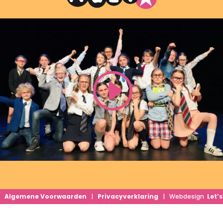
 |
Algemene Voorwaarden
|
Privacyverklaring
| Webdesign
Let’s