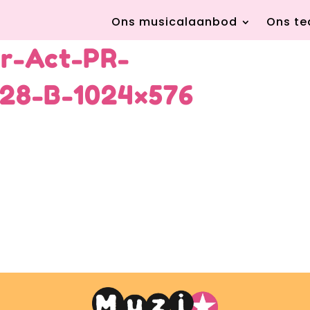
Ons musicalaanbod
Ons t
r-Act-PR-
28-B-1024×576