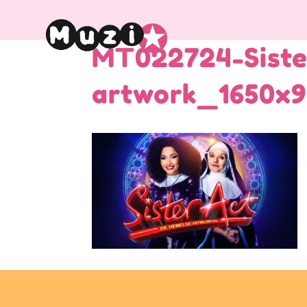
MT022724-Siste
artwork_1650x9