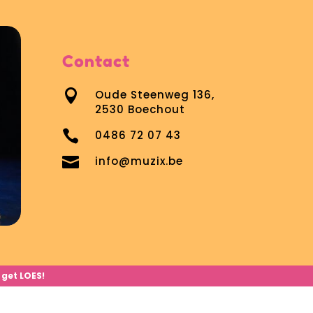
Contact

Oude Steenweg 136,
2530 Boechout

0486 72 07 43

info@muzix.be
 get LOES!