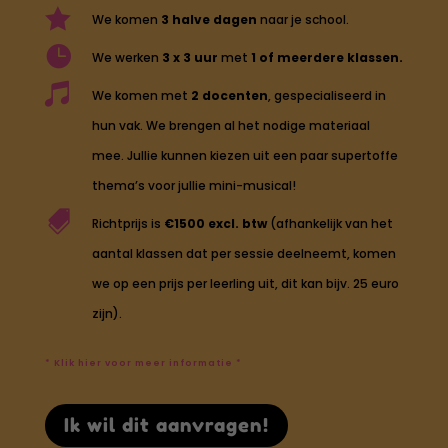

We komen
3 halve dagen
naar je school.

We werken
3 x 3
uur
met
1 of meerdere klassen.

We komen met
2 docenten
, gespecialiseerd in
hun vak. We brengen al het nodige materiaal
mee. Jullie kunnen kiezen uit een paar supertoffe
thema’s voor jullie mini-musical!

Richtprijs is
€1500 excl. btw
(afhankelijk van het
aantal klassen dat per sessie deelneemt, komen
we op een prijs per leerling uit, dit kan bijv. 25 euro
zijn).
* Klik hier voor meer informatie *
Ik wil dit aanvragen!