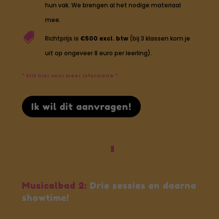
hun vak. We brengen al het nodige materiaal
mee.

Richtprijs is
€500 excl. btw
(bij 3 klassen kom je
uit op ongeveer 8 euro per leerling).
* Klik hier voor meer informatie *
Ik wil dit aanvragen!
Musicalbad 2:
Drie sessies en daarna
showtime!