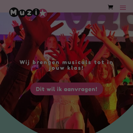
Wij brengen musicals tot in
jouw klas!
Dit wil ik aanvragen!