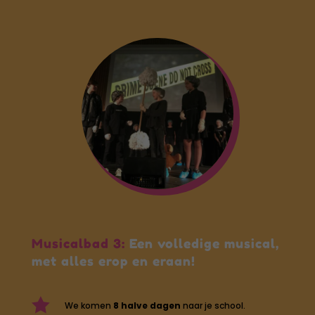
Musicalbad 3:
Een volledige musical,
met alles erop en eraan!

We komen
8 halve dagen
naar je school.