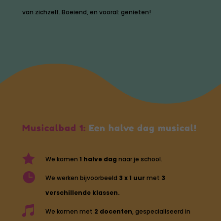
van zichzelf. Boeiend, en vooral: genieten!
Musicalbad 1:
Een halve dag musical!

We komen
1 halve dag
naar je school.

We werken bijvoorbeeld
3 x 1
uur
met
3
verschillende klassen.

We komen met
2 docenten
, gespecialiseerd in