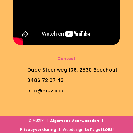
Contact
Oude Steenweg 136, 2530 Boechout
0486 72 07 43
info@muzix.be
© MUZIX |
Algemene Voorwaarden
|
Privacyverklaring
| Webdesign
Let’s get LOES!