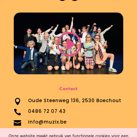
Contact
Oude Steenweg 136, 2530 Boechout

0486 72 07 43

info@muzix.be

Onze website maakt gebruik van functionele cookies voor een