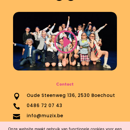
Contact
Oude Steenweg 136, 2530 Boechout

0486 72 07 43

info@muzix.be

Onze website maakt gebruik van functionele cookies voor een