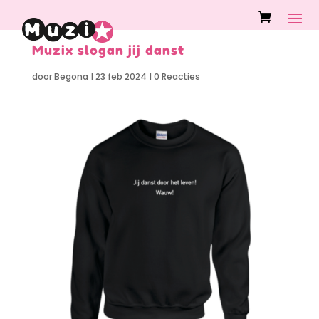
Muzix slogan jij danst
door
Begona
|
23 feb 2024
|
0 Reacties